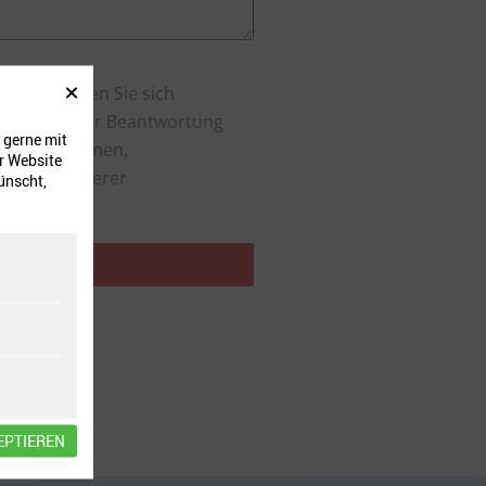
ten erklären Sie sich
um Zwecke der Beantwortung
 gerne mit
entgegennehmen,
r Website
dazu in unserer
ünscht,
EPTIEREN