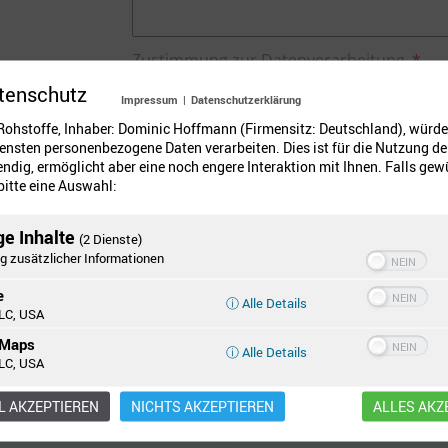
Zustimmung zur Datenverarbeitung
Mit der Eingabe und Absendung Ihrer Da
tenschutz
Impressum
|
Datenschutzerklärung
einverstanden, dass wir Ihre Angaben z
ohstoffe, Inhaber: Dominic Hoffmann (Firmensitz: Deutschland), würde
Ihrer Anfrage und etwaiger Rückfragen 
ensten personenbezogene Daten verarbeiten. Dies ist für die Nutzung de
zwischenspeichern und auswerten. Mehr 
ndig, ermöglicht aber eine noch engere Interaktion mit Ihnen. Falls gew
 bitte eine Auswahl:
Datenschutzerklärung
ge Inhalte
(2 Dienste)
Senden
g zusätzlicher Informationen
e
ⓘ Alle Details
LC, USA
 Maps
ichtlinien
und die
Nutzungsbedingungen
von Google.
ⓘ Alle Details
LC, USA
 AKZEPTIEREN
NICHTS AKZEPTIEREN
ALLES AKZ