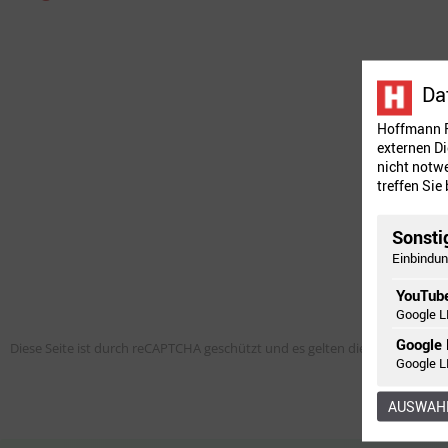
Da
Hoffmann R
externen Di
nicht notwe
treffen Sie
Sonsti
Einbindun
YouTub
Google L
Google
Diese Seite ist durch reCAPTCHA geschützt und es gelten die
Datenschutzr
Google L
AUSWAHL