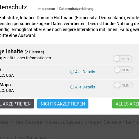
tenschutz
Impressum
|
Datenschutzerklärung
ohstoffe, Inhaber: Dominic Hoffmann (Firmensitz: Deutschland), würde
ensten personenbezogene Daten verarbeiten. Dies ist für die Nutzung de
ndig, ermöglicht aber eine noch engere Interaktion mit Ihnen. Falls gew
 bitte eine Auswahl:
ge Inhalte
(2 Dienste)
g zusätzlicher Informationen
e
ⓘ Alle Details
LC, USA
 Maps
ⓘ Alle Details
LC, USA
d Ihre alten Metallgegenstände sind ebenso wie Metallspäne
 AKZEPTIEREN
NICHTS AKZEPTIEREN
ALLES AKZ
er in der Garage rosten zu lassen, bringen Sie es einfach 
ren es dem Recycling zu.