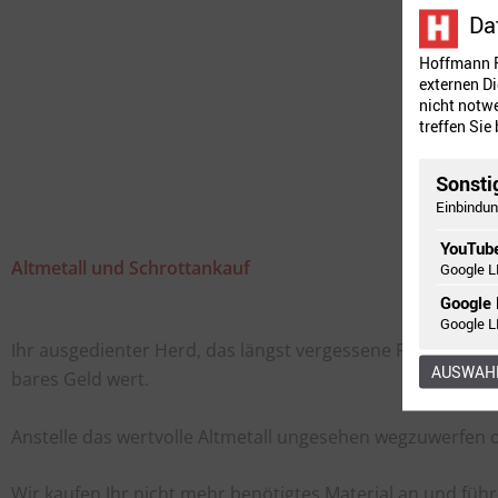
Da
Hoffmann R
externen Di
nicht notwe
treffen Sie
Sonsti
Einbindun
YouTub
Altmetall und Schrottankauf
Google L
Google
Google L
Ihr ausgedienter Herd, das längst vergessene Fahrrad un
AUSWAHL
bares Geld wert.
Anstelle das wertvolle Altmetall ungesehen wegzuwerfen od
Wir kaufen Ihr nicht mehr benötigtes Material an und füh